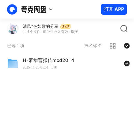
打开 APP
清风*色如歌的分享
共 4 个文件
610M
永久有效
举报
按名称
已选 1 项
H-豪华曹操传mod2014
2025-11-23 01:51
3项