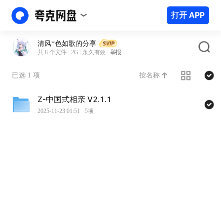
打开 APP
清风*色如歌的分享
共 8 个文件
2G
永久有效
举报
按名称
已选 1 项
Z-中国式相亲 V2.1.1
2025-11-23 01:51
5项