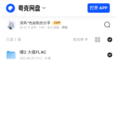
打开 APP
清风*色如歌的分享
共 62 个文件
3.9G
永久有效
举报
按名称
已选 1 项
哪2 大碟FLAC
2025-06-26 13:12
61项